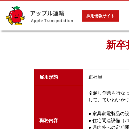
採用情報サイト
新卒
雇用形態
正社員
引越し作業を行な
して、ていねいか
● 家具家電製品の
職務内容
● 住宅関連設備（
● 県内外への定期