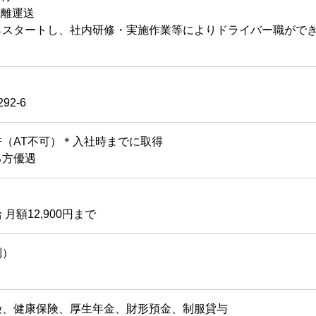
距離運送
らスタートし、社内研修・実施作業等によりドライバー職がで
2-6
（AT不可）＊入社時までに取得
る方優遇
月額12,900円まで
制）
険、健康保険、厚生年金、財形預金、制服貸与