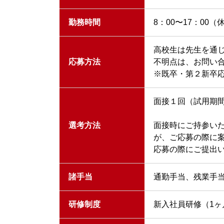
勤務時間
8：00〜17：00（
高校生は先生を通
応募方法
不明点は、お問い
※既卒・第２新卒
面接１回（試用期
選考方法
面接時にご持参い
が、ご応募の際に
応募の際にご提出
諸手当
通勤手当、残業手
研修制度
新入社員研修（1