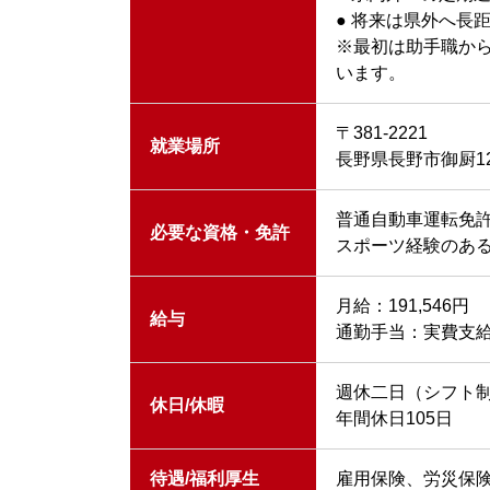
● 将来は県外へ長
※最初は助手職か
います。
〒381-2221
就業場所
長野県長野市御厨129
普通自動車運転免許
必要な資格・免許
スポーツ経験のあ
月給：191,546円
給与
通勤手当：実費支給 
週休二日（シフト
休日/休暇
年間休日105日
待遇/福利厚生
雇用保険、労災保