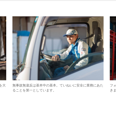
を大
無事故無違反は基本中の基本。ていねいに安全に業務にあた
フ
ることを第一としています。
き