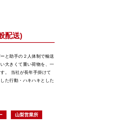
般配送)
バーと助手の２人体制で輸送
ない大きくて重い荷物を、一
す。 当社が長年手掛けて
とした行動・ハキハキとした
。
ー
山梨営業所