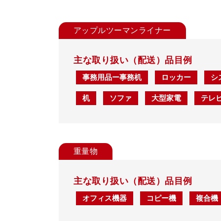
アップルツーマンライナー
主な取り扱い（配送）品目例
事務用品ー事務机
ロッカー
シ
机
ソファ
大型家電
テレ
重量物
主な取り扱い（配送）品目例
オフィス機器
コピー機
複合機