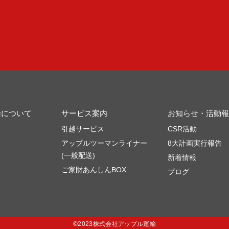
輸について
サービス案内
お知らせ・活動報
引越サービス
CSR活動
アップルツーマンライナー
8大計画実行報告
(一般配送)
新着情報
ご家財あんしんBOX
ブログ
©2023株式会社アップル運輸