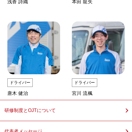
浅香 詩織
本田 龍矢
ドライバー
ドライバー
唐木 健治
宮川 流楓
研修制度とOJTについて
代表者メッセージ