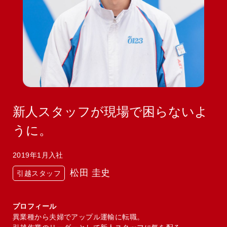
新人スタッフが現場で困らないよ
うに。
2019年1月入社
松田 圭史
引越スタッフ
プロフィール
異業種から夫婦でアップル運輸に転職。